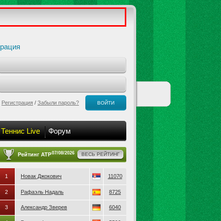
трация
Регистрация
/
Забыли пароль?
ВОЙТИ
Теннис Live
Форум
07/08/2026
Рейтинг ATP
ВЕСЬ РЕЙТИНГ
1
Новак Джокович
11070
2
Рафаэль Надаль
8725
3
Александр Зверев
6040