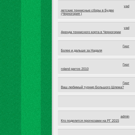
vad
детские теннисные сборы в Будве
(Черногория )
vad
Аренда теннисного корта в Черногории
Гиат
Более и дальше за Надаля
Гиат
roland garros 2010
Гиат
Ваш любимый турнир Большого Шлема?
admin
Кто поделится прогнозами на РГ 2015