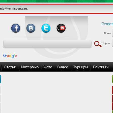
info@tennisportal.ru
.
Регис
Логин
Пароль
Статьи
Интервью
Фото
Видео
Турниры
Рейтинги