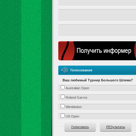
Голосование
Ваш любимый Турнир Большого Шлема?
Australian Open
Roland Garros
Wimbledon
US Open
Голосовать
РЕЗультаты