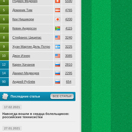
4
Роджер Федерер
5590
5
Доминик Тим
4765
6
Кеи Нишикори
4200
7
Кевин Андерсон
4115
8
Стефанос Циципас
3240
9
Хуан Мартин Дель Потро
3225
10
Джон Изнер
3085
12
Карен Хачанов
2810
14
Даниил Медведев
2295
90
Андрей Рублёв
654
Последние статьи
ВСЕ СТАТЬИ
17.02.2021
Навсегда вошли в сердца болельщиков:
российские теннисистки
27.01.2021