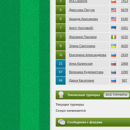
3
Ига Свиатек
7413
5
Джессика Пегула
6678
6
Аманда Анисимова
6180
7
Анетт Контавейт
4351
7
Жасмине Паолини
4232
8
Элина Свитолина
4020
11
Екатерина Александрова
2918
21
Анна Калинская
1868
57
Вероника Кудерметова
1090
64
Дарья Касаткина
987
Теннисные турниры
ВСЕ ТУРНИРЫ
Текущие турниры
Скоро начинаются
Сообщения с форума