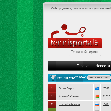
Сайт продается, по вопросам покупки пишите
Главная
Новости
07/08/2026
Рейтинг WTA
ВЕСЬ РЕЙТИНГ
1
Эшли Барти
7582
1
Арина Сабаленко
11025
2
Елена Рыбакина
7783