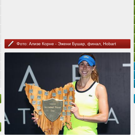
Фото: Ализе Корне - Эжени Бушар, финал, Hobart
International 2016, Хобарт, Австралия