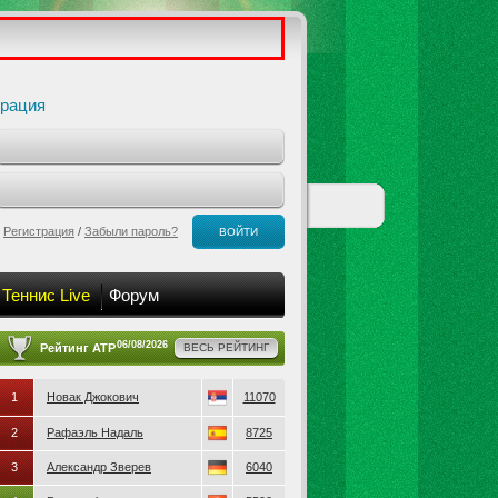
трация
Регистрация
/
Забыли пароль?
ВОЙТИ
Теннис Live
Форум
06/08/2026
Рейтинг ATP
ВЕСЬ РЕЙТИНГ
1
Новак Джокович
11070
2
Рафаэль Надаль
8725
3
Александр Зверев
6040