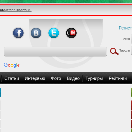
info@tennisportal.ru
.
Регис
Логин
Пароль
Статьи
Интервью
Фото
Видео
Турниры
Рейтинги