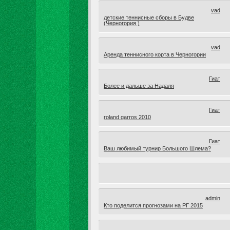
vad
детские теннисные сборы в Будве
(Черногория )
vad
Аренда теннисного корта в Черногории
Гиат
Более и дальше за Надаля
Гиат
roland garros 2010
Гиат
Ваш любимый турнир Большого Шлема?
admin
Кто поделится прогнозами на РГ 2015