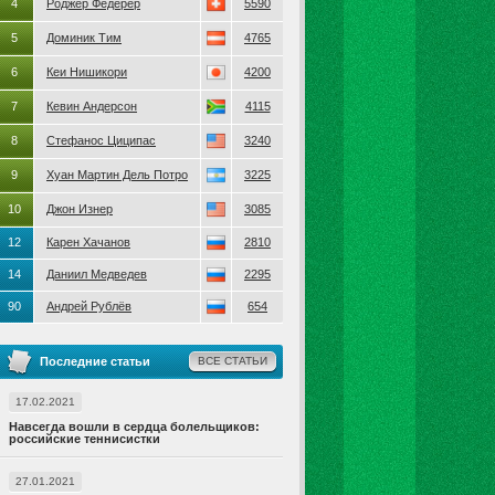
4
Роджер Федерер
5590
5
Доминик Тим
4765
6
Кеи Нишикори
4200
7
Кевин Андерсон
4115
8
Стефанос Циципас
3240
9
Хуан Мартин Дель Потро
3225
10
Джон Изнер
3085
12
Карен Хачанов
2810
14
Даниил Медведев
2295
90
Андрей Рублёв
654
Последние статьи
ВСЕ СТАТЬИ
17.02.2021
Навсегда вошли в сердца болельщиков:
российские теннисистки
27.01.2021