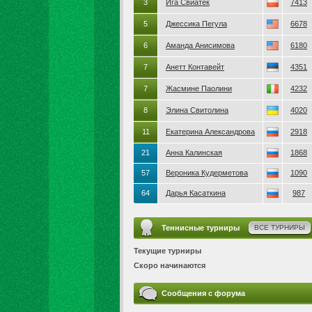
3
Ига Свиатек
7413
5
Джессика Пегула
6678
6
Аманда Анисимова
6180
7
Анетт Контавейт
4351
7
Жасмине Паолини
4232
8
Элина Свитолина
4020
11
Екатерина Александрова
2918
21
Анна Калинская
1868
57
Вероника Кудерметова
1090
64
Дарья Касаткина
987
Теннисные турниры
ВСЕ ТУРНИРЫ
Текущие турниры
Скоро начинаются
Сообщения с форума