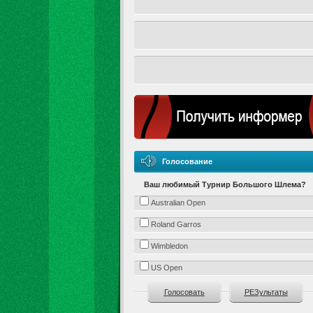
Голосование
Ваш любимый Турнир Большого Шлема?
Australian Open
Roland Garros
Wimbledon
US Open
Голосовать
РЕЗультаты