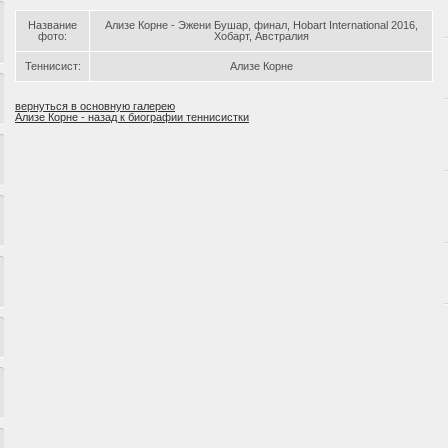
Название
Ализе Корне - Эжени Бушар, финал, Hobart International 2016,
фото:
Хобарт, Австралия
Теннисист:
Ализе Корне
вернуться в основную галерею
Ализе Корне - назад к биографии теннисистки