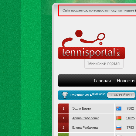
Сайт продается, по вопросам покупки пишите
Главная
Новости
06/08/2026
Рейтинг WTA
ВЕСЬ РЕЙТИНГ
1
Эшли Барти
7582
1
Арина Сабаленко
11025
2
Елена Рыбакина
7783