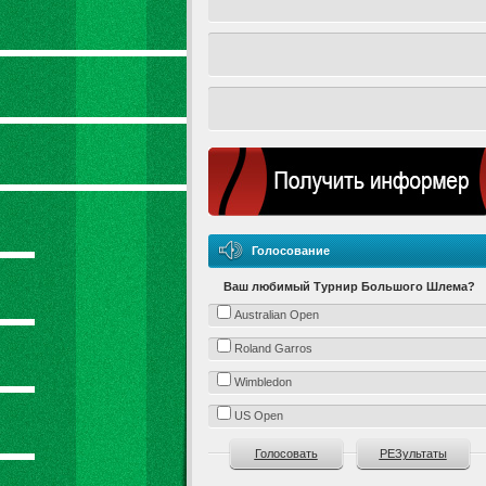
Голосование
Ваш любимый Турнир Большого Шлема?
Australian Open
Roland Garros
Wimbledon
US Open
Голосовать
РЕЗультаты