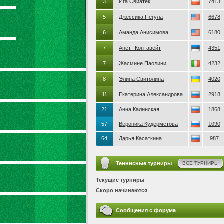
3
Ига Свиатек
7413
5
Джессика Пегула
6678
6
Аманда Анисимова
6180
7
Анетт Контавейт
4351
7
Жасмине Паолини
4232
8
Элина Свитолина
4020
11
Екатерина Александрова
2918
21
Анна Калинская
1868
57
Вероника Кудерметова
1090
64
Дарья Касаткина
987
Теннисные турниры
ВСЕ ТУРНИРЫ
Текущие турниры
Скоро начинаются
Сообщения с форума