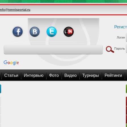
info@tennisportal.ru
.
Регис
Логин
Пароль
Статьи
Интервью
Фото
Видео
Турниры
Рейтинги