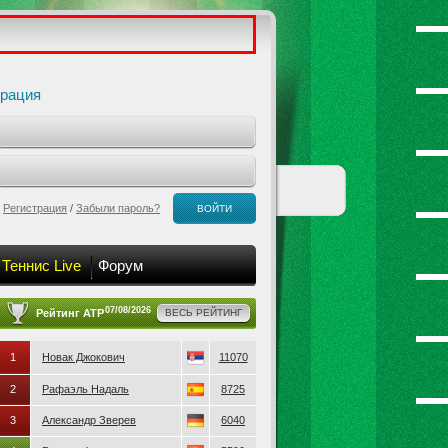
трация
Регистрация
/
Забыли пароль?
ВОЙТИ
Теннис Live
Форум
07/08/2026
Рейтинг ATP
ВЕСЬ РЕЙТИНГ
1
Новак Джокович
11070
2
Рафаэль Надаль
8725
3
Александр Зверев
6040