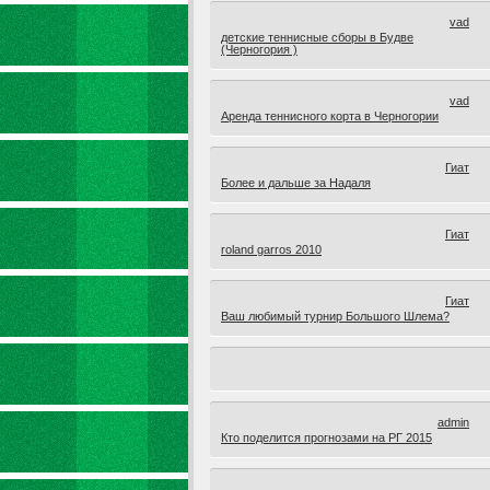
vad
детские теннисные сборы в Будве
(Черногория )
vad
Аренда теннисного корта в Черногории
Гиат
Более и дальше за Надаля
Гиат
roland garros 2010
Гиат
Ваш любимый турнир Большого Шлема?
admin
Кто поделится прогнозами на РГ 2015