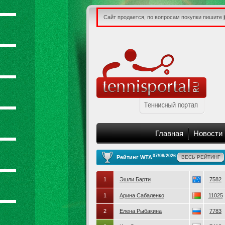
Сайт продается, по вопросам покупки пишите
Главная
Новости
07/08/2026
Рейтинг WTA
ВЕСЬ РЕЙТИНГ
1
Эшли Барти
7582
1
Арина Сабаленко
11025
2
Елена Рыбакина
7783