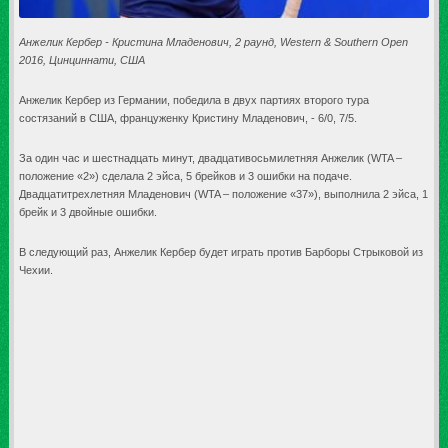
Анжелик Кербер - Кристина Младенович, 2 раунд, Western & Southern Open
2016, Цинциннати, США
Анжелик Кербер из Германии, победила в двух партиях второго тура
состязаний в США, француженку Кристину Младенович, - 6/0, 7/5.
За один час и шестнадцать минут, двадцативосьмилетняя Анжелик (WTA –
положение «2») сделала 2 эйса, 5 брейков и 3 ошибки на подаче.
Двадцатитрехлетняя Младенович (WTA – положение «37»), выполнила 2 эйса, 1
брейк и 3 двойные ошибки.
В следующий раз, Анжелик Кербер будет играть против Барборы Стрыковой из
Чехии.