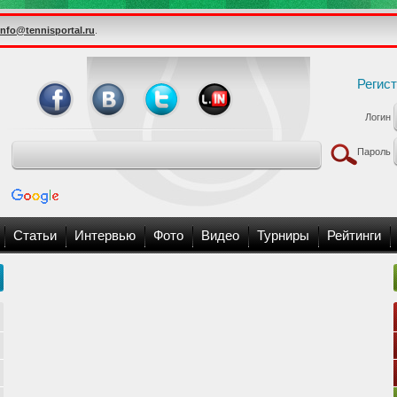
info@tennisportal.ru
.
Регис
Логин
Пароль
Статьи
Интервью
Фото
Видео
Турниры
Рейтинги