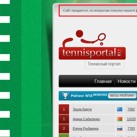
Сайт продается, по вопросам покупки пишите
Главная
Новости
08/08/2026
Рейтинг WTA
ВЕСЬ РЕЙТИНГ
1
Эшли Барти
7582
1
Арина Сабаленко
11025
2
Елена Рыбакина
7783