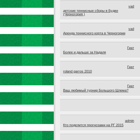
vad
детские теннисные сборы в Будве
(Черногория )
vad
Аренда теннисного корта в Черногории
Гиат
Более и дальше за Надаля
Гиат
roland garros 2010
Гиат
Ваш любимый турнир Большого Шлема?
admin
Кто поделится прогнозами на РГ 2015