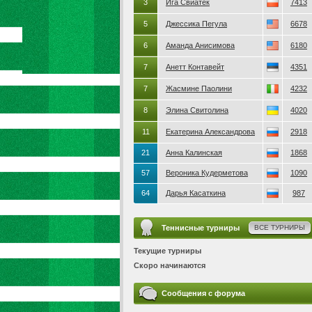
3
Ига Свиатек
7413
5
Джессика Пегула
6678
6
Аманда Анисимова
6180
7
Анетт Контавейт
4351
7
Жасмине Паолини
4232
8
Элина Свитолина
4020
11
Екатерина Александрова
2918
21
Анна Калинская
1868
57
Вероника Кудерметова
1090
64
Дарья Касаткина
987
Теннисные турниры
ВСЕ ТУРНИРЫ
Текущие турниры
Скоро начинаются
Сообщения с форума