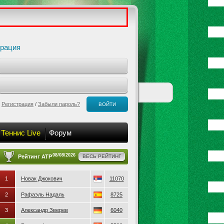
трация
Регистрация
/
Забыли пароль?
ВОЙТИ
Теннис Live
Форум
08/08/2026
Рейтинг ATP
ВЕСЬ РЕЙТИНГ
1
Новак Джокович
11070
2
Рафаэль Надаль
8725
3
Александр Зверев
6040