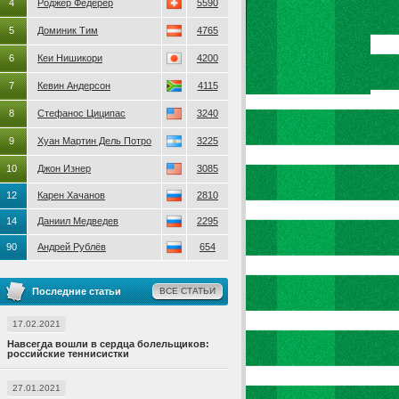
4
Роджер Федерер
5590
5
Доминик Тим
4765
6
Кеи Нишикори
4200
7
Кевин Андерсон
4115
8
Стефанос Циципас
3240
9
Хуан Мартин Дель Потро
3225
10
Джон Изнер
3085
12
Карен Хачанов
2810
14
Даниил Медведев
2295
90
Андрей Рублёв
654
Последние статьи
ВСЕ СТАТЬИ
17.02.2021
Навсегда вошли в сердца болельщиков:
российские теннисистки
27.01.2021