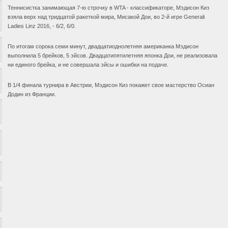
Теннисистка занимающая 7-ю строчку в WTA - классификаторе, Мэдисон Киз
взяла верх над тридцатой ракеткой мира, Мисакой Дои, во 2-й игре Generali
Ladies Linz 2016, - 6/2, 6/0.
По итогам сорока семи минут, двадцатиоднолетняя американка Мэдисон
выполнила 5 брейков, 5 эйсов. Двадцатипятилетняя японка Дои, не реализовала
ни единого брейка, и не совершала эйсы и ошибки на подаче.
В 1/4 финала турнира в Австрии, Мэдисон Киз покажет свое мастерство Осиан
Додин из Франции.