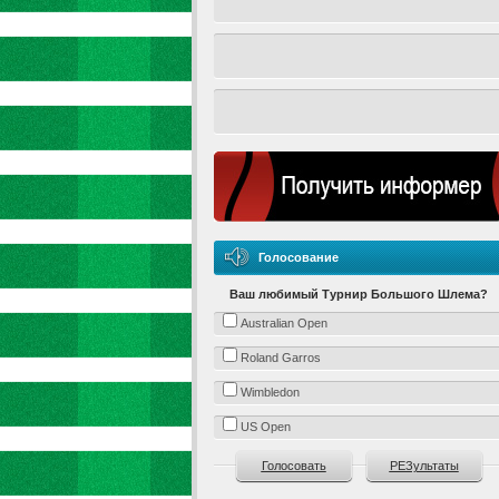
Голосование
Ваш любимый Турнир Большого Шлема?
Australian Open
Roland Garros
Wimbledon
US Open
Голосовать
РЕЗультаты