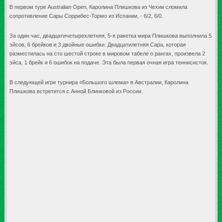
В первом туре Australian Open, Каролина Плишкова из Чехии сломила
сопротивление Сары Соррибес-Тормо из Испании, - 6/2, 6/0.
За один час, двадцатичетырехлетняя, 5-я ракетка мира Плишкова выполнила 5
эйсов, 6 брейков и 3 двойные ошибки. Двадцатилетняя Сара, которая
разместилась на сто шестой строке в мировом табеле о рангах, произвела 2
эйса, 1 брейк и 6 ошибок на подаче. Эта была первая очная игра теннисисток.
В следующей игре турнира «Большого шлема» в Австралии, Каролина
Плишкова встретится с Анной Блинковой из России.