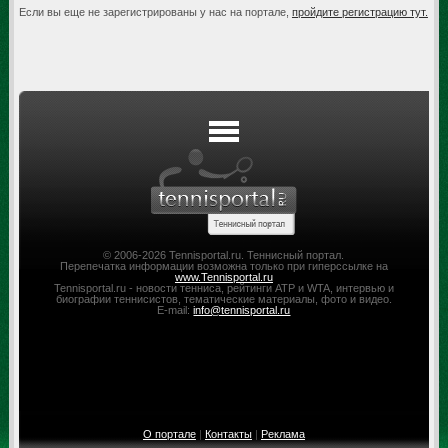
Если вы еще не зарегистрированы у нас на портале,
пройдите регистрацию тут.
© 2006-2026 Tennisportal.ru. Теннисный портал.
Перепечатка информации возможна только при гиперссылке на
www.Tennisportal.ru
Tennisportal.ru - новости тенниса, рейтинги ATP и WTA, интервью и
биографии теннисистов, тематические материалы, фото и видео.
E-mail:
info@tennisportal.ru
О портале
|
Контакты
|
Реклама