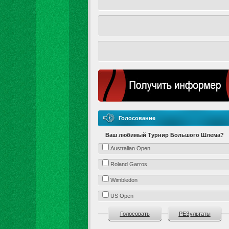
Голосование
Ваш любимый Турнир Большого Шлема?
Australian Open
Roland Garros
Wimbledon
US Open
Голосовать
РЕЗультаты