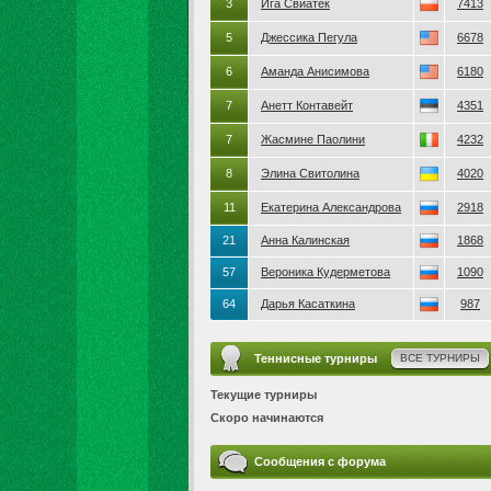
3
Ига Свиатек
7413
5
Джессика Пегула
6678
6
Аманда Анисимова
6180
7
Анетт Контавейт
4351
7
Жасмине Паолини
4232
8
Элина Свитолина
4020
11
Екатерина Александрова
2918
21
Анна Калинская
1868
57
Вероника Кудерметова
1090
64
Дарья Касаткина
987
Теннисные турниры
ВСЕ ТУРНИРЫ
Текущие турниры
Скоро начинаются
Сообщения с форума