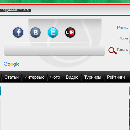
info@tennisportal.ru
.
Регис
Логин
Пароль
Статьи
Интервью
Фото
Видео
Турниры
Рейтинги