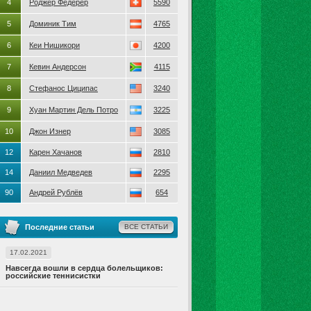
4
Роджер Федерер
5590
5
Доминик Тим
4765
6
Кеи Нишикори
4200
7
Кевин Андерсон
4115
8
Стефанос Циципас
3240
9
Хуан Мартин Дель Потро
3225
10
Джон Изнер
3085
12
Карен Хачанов
2810
14
Даниил Медведев
2295
90
Андрей Рублёв
654
Последние статьи
ВСЕ СТАТЬИ
17.02.2021
Навсегда вошли в сердца болельщиков:
российские теннисистки