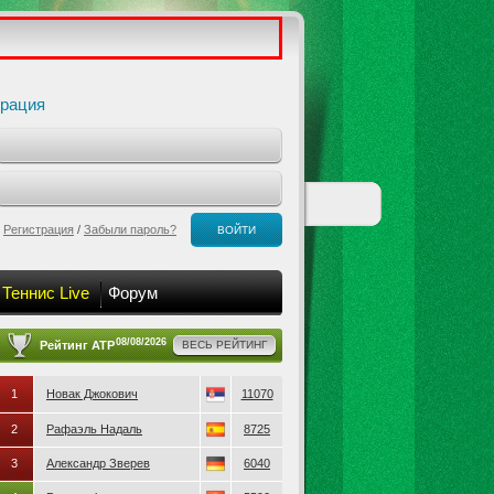
трация
Регистрация
/
Забыли пароль?
ВОЙТИ
Теннис Live
Форум
08/08/2026
Рейтинг ATP
ВЕСЬ РЕЙТИНГ
1
Новак Джокович
11070
2
Рафаэль Надаль
8725
3
Александр Зверев
6040