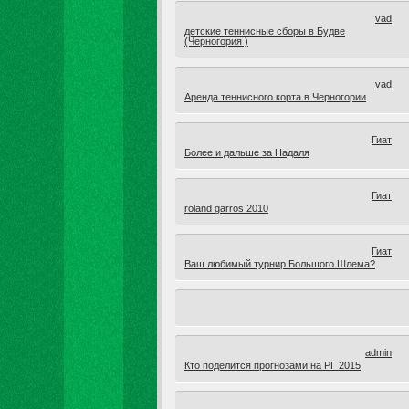
vad
детские теннисные сборы в Будве
(Черногория )
vad
Аренда теннисного корта в Черногории
Гиат
Более и дальше за Надаля
Гиат
roland garros 2010
Гиат
Ваш любимый турнир Большого Шлема?
admin
Кто поделится прогнозами на РГ 2015