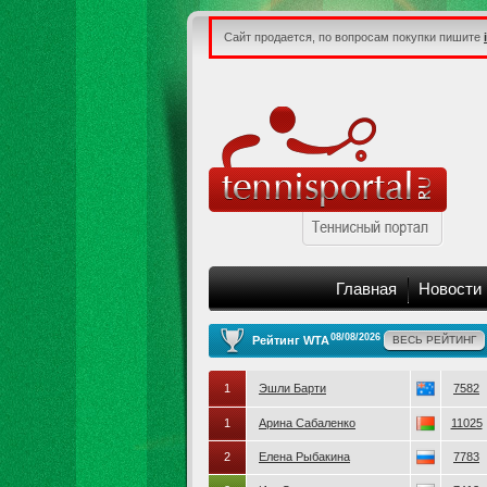
Сайт продается, по вопросам покупки пишите
Главная
Новости
08/08/2026
Рейтинг WTA
ВЕСЬ РЕЙТИНГ
1
Эшли Барти
7582
1
Арина Сабаленко
11025
2
Елена Рыбакина
7783