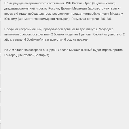
В 1-м раунде американского состязания BNP Paribas Open (Индиан-Уэллс),
двадцатиоднолетний игрок из России, Даниил Медведев (atp-место «пятьдесят
восемь») отдал победу другому россиянину, тридцатичетырёхлетнему Михаилу
Южному (atp-место «восемьдесят четыре»). Результат встречи: 4/6, 4/6.
Поединок (первый очный) продолжался девяносто две минуты. Медведев
выполнил 5 эйсов, осуществил 2 брейка и сделал 1 дв. ош. Южный осуществил 2
эйса, сделал 4 брейк-пойнта и допустил 6 ош. на подаче.
Во 2-м этапе «Мастерса» в Индиан-Уэллсе Михаил Южный будет играть против
Григора Димитрова (Болгария).