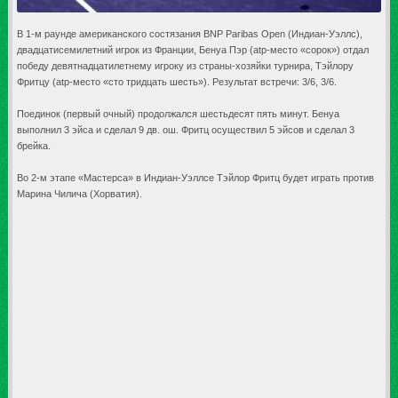
В 1-м раунде американского состязания BNP Paribas Open (Индиан-Уэллс),
двадцатисемилетний игрок из Франции, Бенуа Пэр (atp-место «сорок») отдал
победу девятнадцатилетнему игроку из страны-хозяйки турнира, Тэйлору
Фритцу (atp-место «сто тридцать шесть»). Результат встречи: 3/6, 3/6.
Поединок (первый очный) продолжался шестьдесят пять минут. Бенуа
выполнил 3 эйса и сделал 9 дв. ош. Фритц осуществил 5 эйсов и сделал 3
брейка.
Во 2-м этапе «Мастерса» в Индиан-Уэллсе Тэйлор Фритц будет играть против
Марина Чилича (Хорватия).