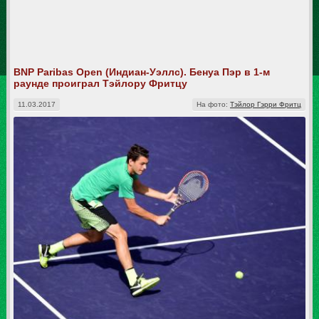
BNP Paribas Open (Индиан-Уэллс). Бенуа Пэр в 1-м
раунде проиграл Тэйлору Фритцу
11.03.2017
На фото:
Тэйлор Гэрри Фритц