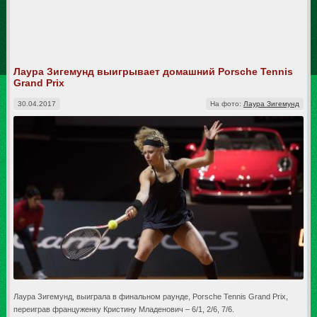
Лаура Зигемунд выигрывает домашний Porsche Tennis
Grand Prix
30.04.2017
На фото:
Лаура Зигемунд
Лаура Зигемунд, выиграла в финальном раунде, Porsche Tennis Grand Prix,
переиграв француженку Кристину Младенович – 6/1, 2/6, 7/6.