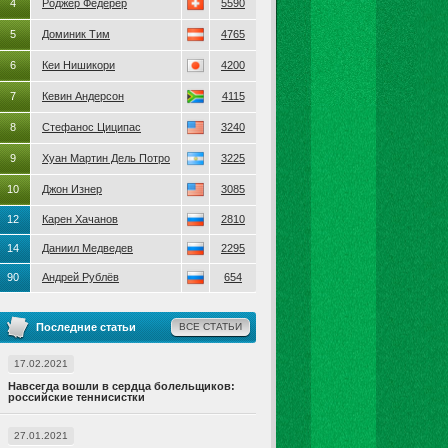
4
Роджер Федерер
5590
5
Доминик Тим
4765
6
Кеи Нишикори
4200
7
Кевин Андерсон
4115
8
Стефанос Циципас
3240
9
Хуан Мартин Дель Потро
3225
10
Джон Изнер
3085
12
Карен Хачанов
2810
14
Даниил Медведев
2295
90
Андрей Рублёв
654
Последние статьи
ВСЕ СТАТЬИ
17.02.2021
Навсегда вошли в сердца болельщиков:
российские теннисистки
27.01.2021