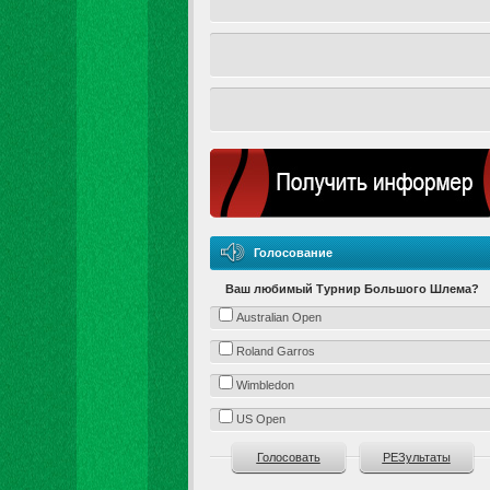
Голосование
Ваш любимый Турнир Большого Шлема?
Australian Open
Roland Garros
Wimbledon
US Open
Голосовать
РЕЗультаты