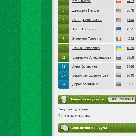
3
Ига Свиатек
7413
5
Джессика Пегула
6678
6
Аманда Анисимова
6180
7
Анетт Контавейт
4351
7
Жасмине Паолини
4232
8
Элина Свитолина
4020
11
Екатерина Александрова
2918
21
Анна Калинская
1868
57
Вероника Кудерметова
1090
64
Дарья Касаткина
987
Теннисные турниры
ВСЕ ТУРНИРЫ
Текущие турниры
Скоро начинаются
Сообщения с форума