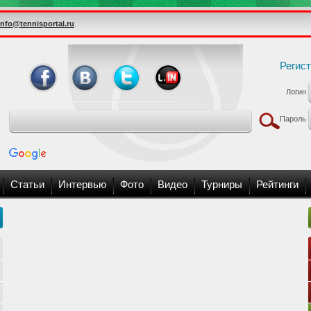
info@tennisportal.ru
.
Регис
Логин
Пароль
Статьи
Интервью
Фото
Видео
Турниры
Рейтинги