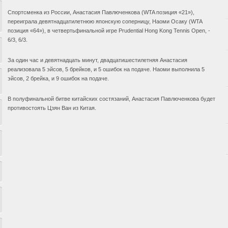
Спортсменка из России, Анастасия Павлюченкова (WTA позиция «21»),
переиграла девятнадцатилетнюю японскую соперницу, Наоми Осаку (WTA
позиция «64»), в четвертьфинальной игре Prudential Hong Kong Tennis Open, -
6/3, 6/3.
За один час и девятнадцать минут, двадцатишестилетняя Анастасия
реализовала 5 эйсов, 5 брейков, и 5 ошибок на подаче. Наоми выполнила 5
эйсов, 2 брейка, и 9 ошибок на подаче.
В полуфинальной битве китайских состязаний, Анастасия Павлюченкова будет
противостоять Цзян Ван из Китая.