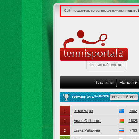
Сайт продается, по вопросам покупки пишите
Главная
Новости
07/08/2026
Рейтинг WTA
ВЕСЬ РЕЙТИНГ
1
Эшли Барти
7582
1
Арина Сабаленко
11025
2
Елена Рыбакина
7783