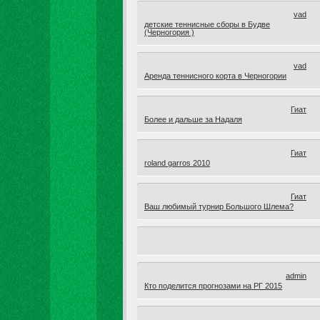
vad
детские теннисные сборы в Будве
(Черногория )
vad
Аренда теннисного корта в Черногории
Гиат
Более и дальше за Надаля
Гиат
roland garros 2010
Гиат
Ваш любимый турнир Большого Шлема?
admin
Кто поделится прогнозами на РГ 2015