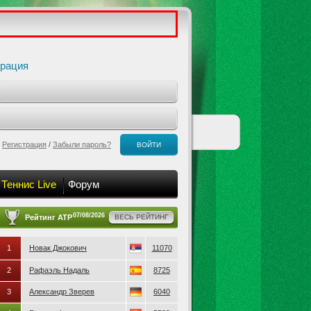
трация
Регистрация
/
Забыли пароль?
ВОЙТИ
Теннис Live
Форум
07/08/2026
Рейтинг ATP
ВЕСЬ РЕЙТИНГ
1
Новак Джокович
11070
2
Рафаэль Надаль
8725
3
Александр Зверев
6040