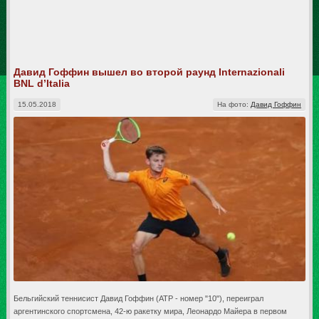
Давид Гоффин вышел во второй раунд Internazionali
BNL d’Italia
15.05.2018
На фото:
Давид Гоффин
Бельгийский теннисист Давид Гоффин (АТР - номер "10"), переиграл
аргентинского спортсмена, 42-ю ракетку мира, Леонардо Майера в первом