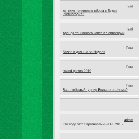
vad
детские теннисные сборы в Будве
(Черногория )
vad
Аренда теннисного корта в Черногории
Гиат
Более и дальше за Надаля
Гиат
roland garros 2010
Гиат
Ваш любимый турнир Большого Шлема?
admin
Кто поделится прогнозами на РГ 2015