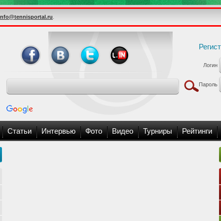
info@tennisportal.ru
.
Регис
Логин
Пароль
Статьи
Интервью
Фото
Видео
Турниры
Рейтинги