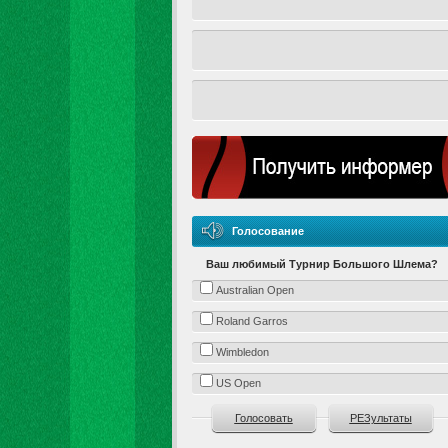
Голосование
Ваш любимый Турнир Большого Шлема?
Australian Open
Roland Garros
Wimbledon
US Open
Голосовать
РЕЗультаты