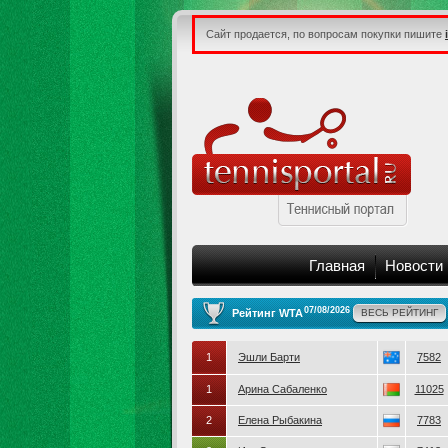
Сайт продается, по вопросам покупки пишите
Главная
Новости
07/08/2026
Рейтинг WTA
ВЕСЬ РЕЙТИНГ
1
Эшли Барти
7582
1
Арина Сабаленко
11025
2
Елена Рыбакина
7783