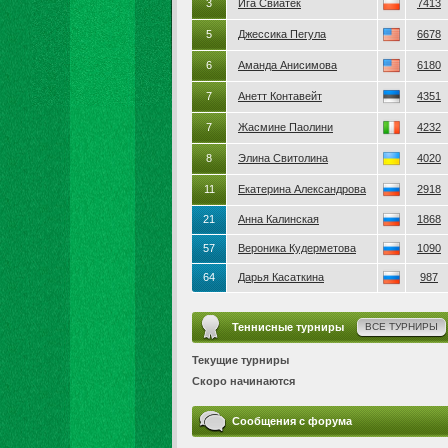
3
Ига Свиатек
7413
5
Джессика Пегула
6678
6
Аманда Анисимова
6180
7
Анетт Контавейт
4351
7
Жасмине Паолини
4232
8
Элина Свитолина
4020
11
Екатерина Александрова
2918
21
Анна Калинская
1868
57
Вероника Кудерметова
1090
64
Дарья Касаткина
987
Теннисные турниры
ВСЕ ТУРНИРЫ
Текущие турниры
Скоро начинаются
Сообщения с форума