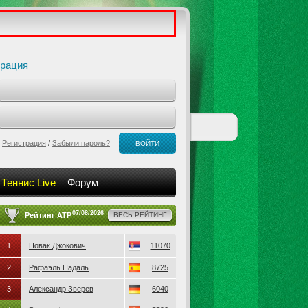
трация
Регистрация
/
Забыли пароль?
ВОЙТИ
Теннис Live
Форум
07/08/2026
Рейтинг ATP
ВЕСЬ РЕЙТИНГ
1
Новак Джокович
11070
2
Рафаэль Надаль
8725
3
Александр Зверев
6040