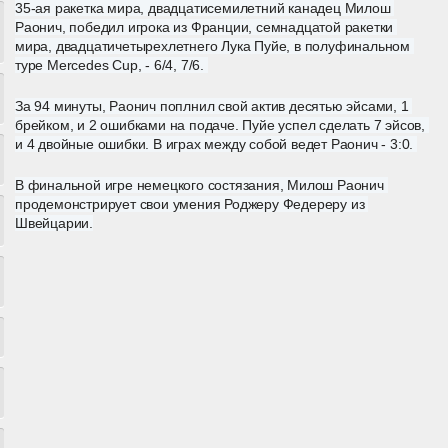
35-ая ракетка мира, двадцатисемилетний канадец Милош 
Раонич, победил игрока из Франции, семнадцатой ракетки 
мира, двадцатичетырехлетнего Лука Пуйе, в полуфинальном 
туре Mercedes Cup, - 6/4, 7/6. 
За 94 минуты, Раонич поплнил свой актив десятью эйсами, 1 
брейком, и 2 ошибками на подаче. Пуйе успел сделать 7 эйсов, 
и 4 двойные ошибки. В играх между собой ведет Раонич - 3:0. 
В финальной игре немецкого состязания, Милош Раонич 
продемонстрирует свои умения Роджеру Федереру из 
Швейцарии.