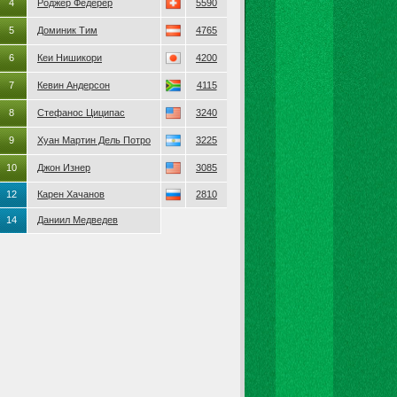
4
Роджер Федерер
5590
5
Доминик Тим
4765
6
Кеи Нишикори
4200
7
Кевин Андерсон
4115
8
Стефанос Циципас
3240
9
Хуан Мартин Дель Потро
3225
10
Джон Изнер
3085
12
Карен Хачанов
2810
14
Даниил Медведев